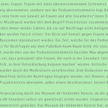
tenen, Frauen. Frauen mit einer übereinstimmenden Sichtweise
uwig übernommen, sondern von der Podiumsteilnehmerin Inge Bel
h eine Form von Gewalt an Frauen und alle Sexarbeiter*innen O
r Missbrauch wurden mit dem Begriff Prostitution zusammeng
urden immer wieder Zahlen, die sie auf Nachfrage nicht belegen
iken wurden falsch zitiert. Der Blick auf Gewalt gegen Frauen
 Rassismen reproduziert wurden. Die Zeit, welche für das Podi
ss für Nachfragen aus dem Publikum kaum Raum blieb. Als eine
t, wurde dies von der Podiumsteilnehmerin Huschke Mau abgeweh
sei, dass prinzipiell alle Frauen, die noch in der Sexarbeit tä
iglich „in ihrer Unterdrückung bequem machen“ würden. Kritisc
wurden durch die Moderatorin unterbrochen. Eine Diskussion w
weifend, kritische Nachfragen hingegen wurden, mit Hinweis au
Projektleiterin übernahm, außer einem Abschlusswort, keinen 
 Veranstaltung durch das Museum der bildenden Künste, da di
s AK Sexarbeit selbst als gewaltvoll erlebt wurden. Stigmatisi
mentiert geduldet. Das Museum der bildenden Künste hat, au