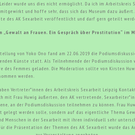
eider wurde uns dies nicht ermöglicht. Da ich im Arbeitskreis S
itgewirkt und hoffe sehr, dass sich das Museum dazu äußert. 
ite des AK Sexarbeit veröffentlicht und darf gern geteilt werd
on „Gewalt an Frauen. Ein Gespräch über Prostitution“ im
ellung von Yoko Ono fand am 22.06.2019 die Podiumsdiskussio
denden Künste statt. Als Teilnehmende der Podiumsdiskussion
rre des Femmes geladen. Die Moderation sollte von Kirsten Huw
ernommen werden.
aben Vertreter*innen des Arbeitskreis Sexarbeit Leipzig Kont
 mit Frau Huwig äußerten, den AK vertretende, Sexarbeiter*in
ene, an der Podiumsdiskussion teilnehmen zu können. Frau Huw
it gelegt werden solle, sondern auf das eigentliche Thema Gew
 und Menschen in der Sexarbeit mit ihren individuell sehr unters
 Für die Präsentation der Themen des AK Sexarbeit wurde das 
zur Veranstaltung angeboten.