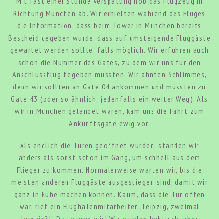
Mit fast einer Stunde Verspätung hob das Flugzeug in
Richtung München ab. Wir erhielten während des Fluges
die Information, dass beim Tower in München bereits
Bescheid gegeben wurde, dass auf umsteigende Fluggäste
gewartet werden sollte, falls möglich. Wir erfuhren auch
schon die Nummer des Gates, zu dem wir uns für den
Anschlussflug begeben mussten. Wir ahnten Schlimmes,
denn wir sollten an Gate 04 ankommen und mussten zu
Gate 43 (oder so ähnlich, jedenfalls ein weiter Weg). Als
wir in München gelandet waren, kam uns die Fahrt zum
Ankunftsgate ewig vor.
Als endlich die Türen geöffnet wurden, standen wir
anders als sonst schon im Gang, um schnell aus dem
Flieger zu kommen. Normalerweise warten wir, bis die
meisten anderen Fluggäste ausgestiegen sind, damit wir
ganz in Ruhe machen können. Kaum, dass die Tür offen
war, rief ein Flughafenmitarbeiter „Leipzig, zweimal
Leipzig?!“ Das waren wir! Wir wurden hektisch, aber