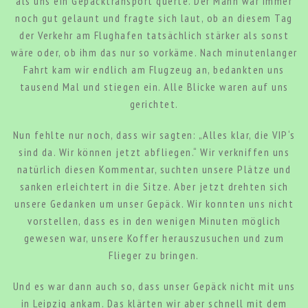
als uns ein Gepäcktransport querte. Der Mann war immer
noch gut gelaunt und fragte sich laut, ob an diesem Tag
der Verkehr am Flughafen tatsächlich stärker als sonst
wäre oder, ob ihm das nur so vorkäme. Nach minutenlanger
Fahrt kam wir endlich am Flugzeug an, bedankten uns
tausend Mal und stiegen ein. Alle Blicke waren auf uns
gerichtet.
Nun fehlte nur noch, dass wir sagten: „Alles klar, die VIP‘s
sind da. Wir können jetzt abfliegen.“ Wir verkniffen uns
natürlich diesen Kommentar, suchten unsere Plätze und
sanken erleichtert in die Sitze. Aber jetzt drehten sich
unsere Gedanken um unser Gepäck. Wir konnten uns nicht
vorstellen, dass es in den wenigen Minuten möglich
gewesen war, unsere Koffer herauszusuchen und zum
Flieger zu bringen.
Und es war dann auch so, dass unser Gepäck nicht mit uns
in Leipzig ankam. Das klärten wir aber schnell mit dem