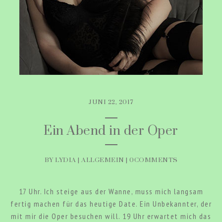
JUNI 22, 2017
Ein Abend in der Oper
BY LYDIA |
ALLGEMEIN
|
0COMMENTS
17 Uhr. Ich steige aus der Wanne, muss mich langsam
fertig machen für das heutige Date. Ein Unbekannter, der
mit mir die Oper besuchen will. 19 Uhr erwartet mich das